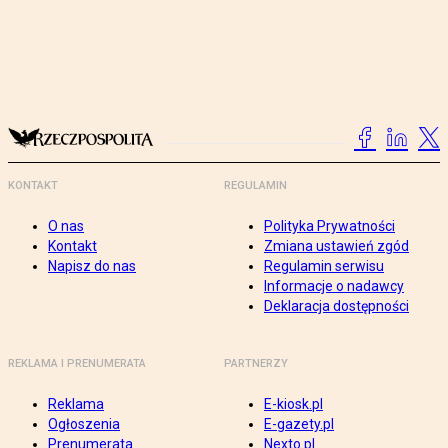
KONTAKT
REGULAMIN
O nas
Polityka Prywatności
Kontakt
Zmiana ustawień zgód
Napisz do nas
Regulamin serwisu
Informacje o nadawcy
Deklaracja dostępności
REKLAMA I PRENUMERATA
PARTNERZY
Reklama
E-kiosk.pl
Ogłoszenia
E-gazety.pl
Prenumerata
Nexto.pl