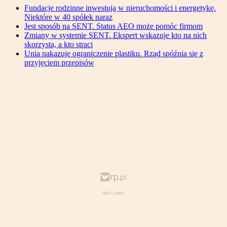
Fundacje rodzinne inwestują w nieruchomości i energetykę.
Niektóre w 40 spółek naraz
Jest sposób na SENT. Status AEO może pomóc firmom
Zmiany w systemie SENT. Ekspert wskazuje kto na nich
skorzysta, a kto straci
Unia nakazuje ograniczenie plastiku. Rząd spóźnia się z
przyjęciem przepisów