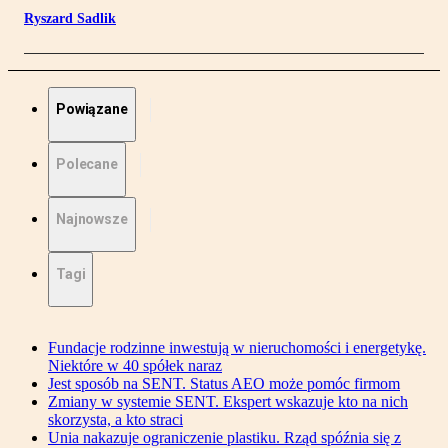
Ryszard Sadlik
Powiązane
Polecane
Najnowsze
Tagi
Fundacje rodzinne inwestują w nieruchomości i energetykę.
Niektóre w 40 spółek naraz
Jest sposób na SENT. Status AEO może pomóc firmom
Zmiany w systemie SENT. Ekspert wskazuje kto na nich
skorzysta, a kto straci
Unia nakazuje ograniczenie plastiku. Rząd spóźnia się z