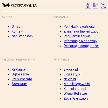
KONTAKT
REGULAMIN
O nas
Polityka Prywatności
Kontakt
Zmiana ustawień zgód
Napisz do nas
Regulamin serwisu
Informacje o nadawcy
Deklaracja dostępności
REKLAMA I PRENUMERATA
PARTNERZY
Reklama
E-kiosk.pl
Ogłoszenia
E-gazety.pl
Prenumerata
Nexto.pl
Archiwum
Mała księgowość
Kancelarierp.pl
Wieści Rolnicze
Życie Warszawy