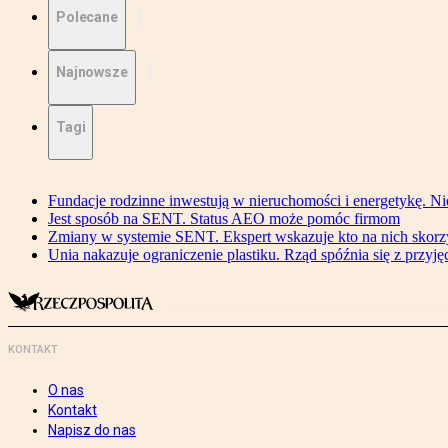
Polecane
Najnowsze
Tagi
Fundacje rodzinne inwestują w nieruchomości i energetykę. Ni
Jest sposób na SENT. Status AEO może pomóc firmom
Zmiany w systemie SENT. Ekspert wskazuje kto na nich skorzys
Unia nakazuje ograniczenie plastiku. Rząd spóźnia się z przyj
KONTAKT
O nas
Kontakt
Napisz do nas