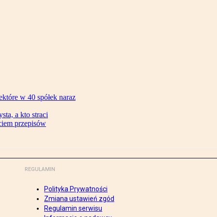
ektóre w 40 spółek naraz
ta, a kto straci
ęciem przepisów
REGULAMIN
Polityka Prywatności
Zmiana ustawień zgód
Regulamin serwisu