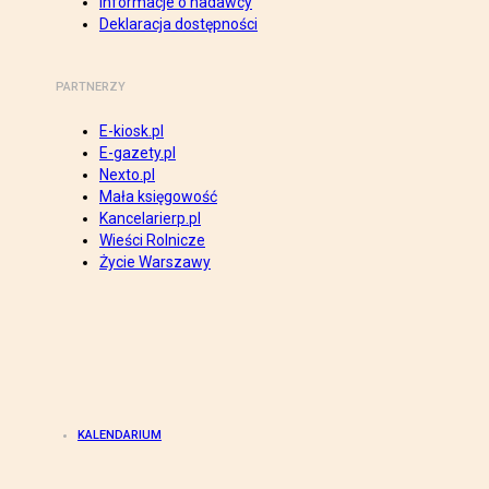
Informacje o nadawcy
Deklaracja dostępności
PARTNERZY
E-kiosk.pl
E-gazety.pl
Nexto.pl
Mała księgowość
Kancelarierp.pl
Wieści Rolnicze
Życie Warszawy
KALENDARIUM