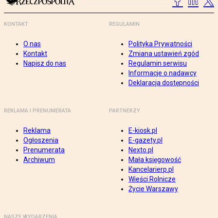
KONTAKT
REGULAMIN
O nas
Polityka Prywatności
Kontakt
Zmiana ustawień zgód
Napisz do nas
Regulamin serwisu
Informacje o nadawcy
Deklaracja dostępności
REKLAMA I PRENUMERATA
PARTNERZY
Reklama
E-kiosk.pl
Ogłoszenia
E-gazety.pl
Prenumerata
Nexto.pl
Archiwum
Mała księgowość
Kancelarierp.pl
Wieści Rolnicze
Życie Warszawy
NASZE WYDARZENIA