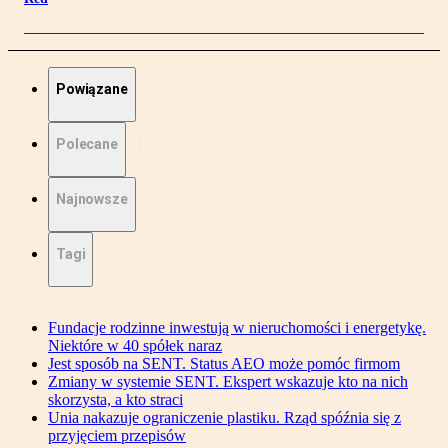
Powiązane
Polecane
Najnowsze
Tagi
Fundacje rodzinne inwestują w nieruchomości i energetykę.
Niektóre w 40 spółek naraz
Jest sposób na SENT. Status AEO może pomóc firmom
Zmiany w systemie SENT. Ekspert wskazuje kto na nich
skorzysta, a kto straci
Unia nakazuje ograniczenie plastiku. Rząd spóźnia się z
przyjęciem przepisów