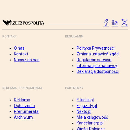
KONTAKT
REGULAMIN
O nas
Polityka Prywatności
Kontakt
Zmiana ustawień zgód
Napisz do nas
Regulamin serwisu
Informacje o nadawcy
Deklaracja dostępności
REKLAMA I PRENUMERATA
PARTNERZY
Reklama
E-kiosk.pl
Ogłoszenia
E-gazety.pl
Prenumerata
Nexto.pl
Archiwum
Mała księgowość
Kancelarierp.pl
Wieści Rolnicze