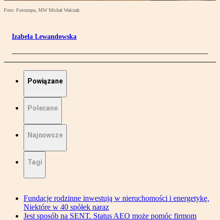
Foto: Fotorzepa, MW Michał Walczak
Izabela Lewandowska
Powiązane
Polecane
Najnowsze
Tagi
Fundacje rodzinne inwestują w nieruchomości i energetykę.
Niektóre w 40 spółek naraz
Jest sposób na SENT. Status AEO może pomóc firmom