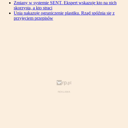
Zmiany w systemie SENT. Ekspert wskazuje kto na nich
skorzysta, a kto straci
Unia nakazuje ograniczenie plastiku. Rząd spóźnia się z
przyjęciem przepisów