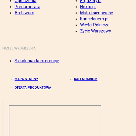
Ogłoszenia
E-gazety.pl
Prenumerata
Nexto.pl
Archiwum
Mała księgowość
Kancelarierp.pl
Wieści Rolnicze
Życie Warszawy
NASZE WYDARZENIA
Szkolenia i konferencje
MAPA STRONY
KALENDARIUM
OFERTA PRODUKTOWA