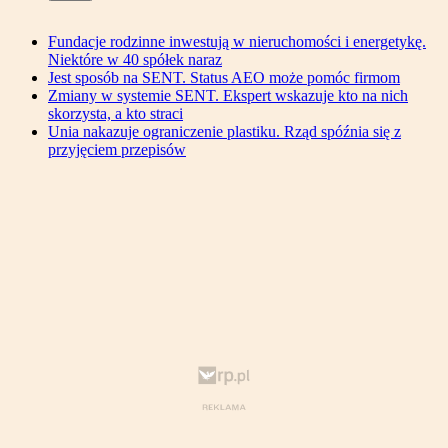
Fundacje rodzinne inwestują w nieruchomości i energetykę.
Niektóre w 40 spółek naraz
Jest sposób na SENT. Status AEO może pomóc firmom
Zmiany w systemie SENT. Ekspert wskazuje kto na nich
skorzysta, a kto straci
Unia nakazuje ograniczenie plastiku. Rząd spóźnia się z
przyjęciem przepisów