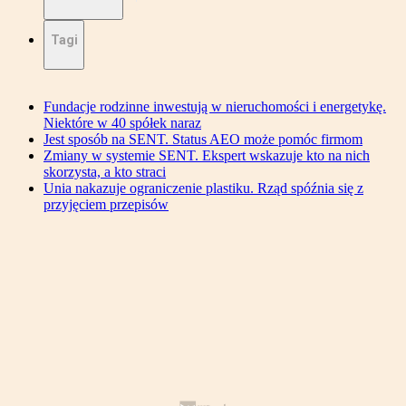
Tagi
Fundacje rodzinne inwestują w nieruchomości i energetykę.
Niektóre w 40 spółek naraz
Jest sposób na SENT. Status AEO może pomóc firmom
Zmiany w systemie SENT. Ekspert wskazuje kto na nich
skorzysta, a kto straci
Unia nakazuje ograniczenie plastiku. Rząd spóźnia się z
przyjęciem przepisów