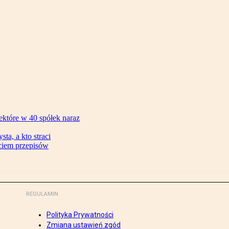
ektóre w 40 spółek naraz
ta, a kto straci
ęciem przepisów
REGULAMIN
Polityka Prywatności
Zmiana ustawień zgód