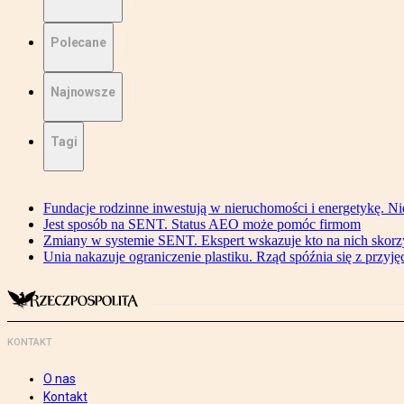
Polecane
Najnowsze
Tagi
Fundacje rodzinne inwestują w nieruchomości i energetykę. Ni
Jest sposób na SENT. Status AEO może pomóc firmom
Zmiany w systemie SENT. Ekspert wskazuje kto na nich skorzys
Unia nakazuje ograniczenie plastiku. Rząd spóźnia się z przyj
KONTAKT
O nas
Kontakt