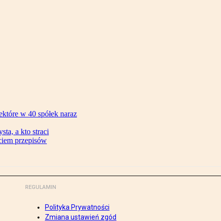
ektóre w 40 spółek naraz
ta, a kto straci
ęciem przepisów
REGULAMIN
Polityka Prywatności
Zmiana ustawień zgód