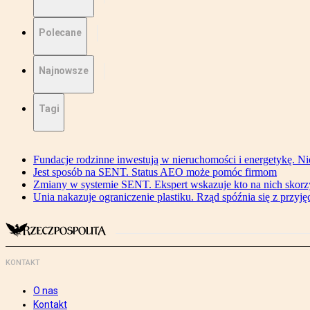
Polecane
Najnowsze
Tagi
Fundacje rodzinne inwestują w nieruchomości i energetykę. Ni
Jest sposób na SENT. Status AEO może pomóc firmom
Zmiany w systemie SENT. Ekspert wskazuje kto na nich skorzys
Unia nakazuje ograniczenie plastiku. Rząd spóźnia się z przyj
KONTAKT
O nas
Kontakt