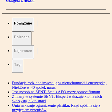
Grzegorz Orłowski
Powiązane
Polecane
Najnowsze
Tagi
Fundacje rodzinne inwestują w nieruchomości i energetykę.
Niektóre w 40 spółek naraz
Jest sposób na SENT. Status AEO może pomóc firmom
Zmiany w systemie SENT. Ekspert wskazuje kto na nich
skorzysta, a kto straci
Unia nakazuje ograniczenie plastiku. Rząd spóźnia się z
przyjęciem przepisów