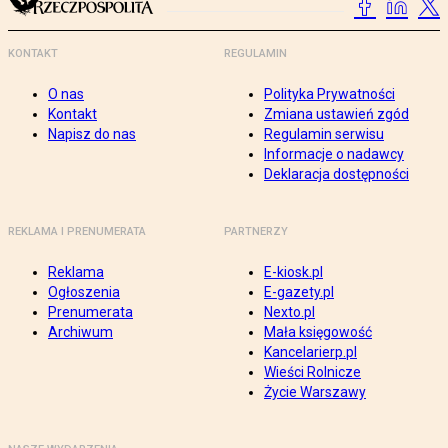
KONTAKT
REGULAMIN
O nas
Polityka Prywatności
Kontakt
Zmiana ustawień zgód
Napisz do nas
Regulamin serwisu
Informacje o nadawcy
Deklaracja dostępności
REKLAMA I PRENUMERATA
PARTNERZY
Reklama
E-kiosk.pl
Ogłoszenia
E-gazety.pl
Prenumerata
Nexto.pl
Archiwum
Mała księgowość
Kancelarierp.pl
Wieści Rolnicze
Życie Warszawy