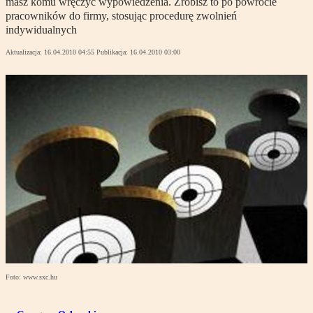
masz komu wręczyć wypowiedzenia. Zrobisz to po powrocie
pracowników do firmy, stosując procedurę zwolnień
indywidualnych
Aktualizacja:
16.04.2010 04:55
Publikacja:
16.04.2010 03:00
Foto: www.sxc.hu