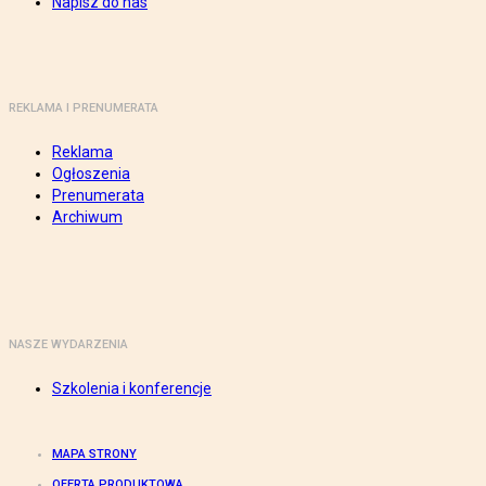
Napisz do nas
REKLAMA I PRENUMERATA
Reklama
Ogłoszenia
Prenumerata
Archiwum
NASZE WYDARZENIA
Szkolenia i konferencje
MAPA STRONY
OFERTA PRODUKTOWA