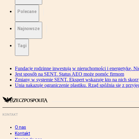
Polecane
Najnowsze
Tagi
Fundacje rodzinne inwestują w nieruchomości i energetykę. Ni
Jest sposób na SENT. Status AEO może pomóc firmom
Zmiany w systemie SENT. Ekspert wskazuje kto na nich skorzys
Unia nakazuje ograniczenie plastiku. Rząd spóźnia się z przyj
KONTAKT
O nas
Kontakt