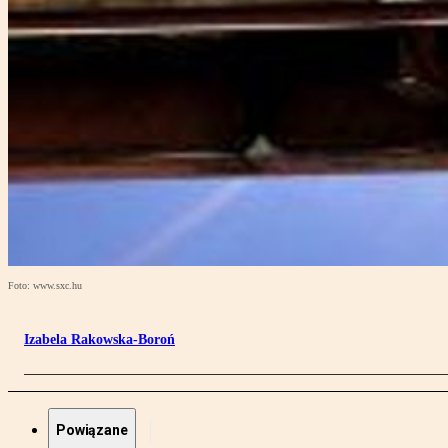
Foto: www.sxc.hu
Izabela Rakowska-Boroń
Powiązane