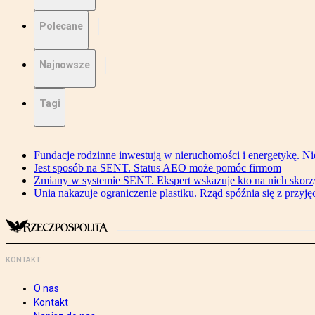
Polecane
Najnowsze
Tagi
Fundacje rodzinne inwestują w nieruchomości i energetykę. Ni
Jest sposób na SENT. Status AEO może pomóc firmom
Zmiany w systemie SENT. Ekspert wskazuje kto na nich skorzys
Unia nakazuje ograniczenie plastiku. Rząd spóźnia się z przyj
KONTAKT
O nas
Kontakt