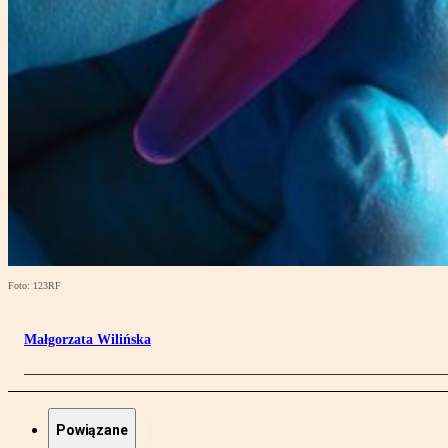
Foto: 123RF
Małgorzata Wilińska
Powiązane