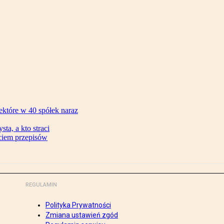
ektóre w 40 spółek naraz
ta, a kto straci
ęciem przepisów
REGULAMIN
Polityka Prywatności
Zmiana ustawień zgód