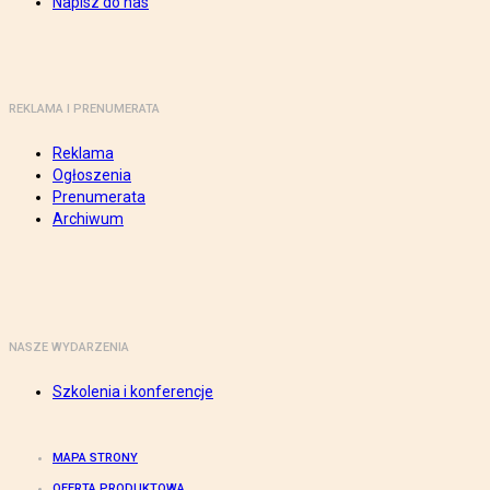
Napisz do nas
REKLAMA I PRENUMERATA
Reklama
Ogłoszenia
Prenumerata
Archiwum
NASZE WYDARZENIA
Szkolenia i konferencje
MAPA STRONY
OFERTA PRODUKTOWA