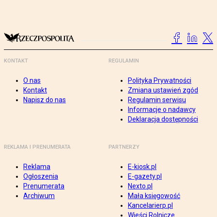
KONTAKT
REGULAMIN
O nas
Polityka Prywatności
Kontakt
Zmiana ustawień zgód
Napisz do nas
Regulamin serwisu
Informacje o nadawcy
Deklaracja dostępności
REKLAMA I PRENUMERATA
PARTNERZY
Reklama
E-kiosk.pl
Ogłoszenia
E-gazety.pl
Prenumerata
Nexto.pl
Archiwum
Mała księgowość
Kancelarierp.pl
Wieści Rolnicze