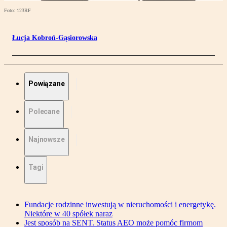
Foto: 123RF
Łucja Kobroń-Gąsiorowska
Powiązane
Polecane
Najnowsze
Tagi
Fundacje rodzinne inwestują w nieruchomości i energetykę.
Niektóre w 40 spółek naraz
Jest sposób na SENT. Status AEO może pomóc firmom