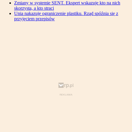
Zmiany w systemie SENT. Ekspert wskazuje kto na nich
skorzysta, a kto straci
Unia nakazuje ograniczenie plastiku. Rząd spóźnia się z
przyjęciem przepisów