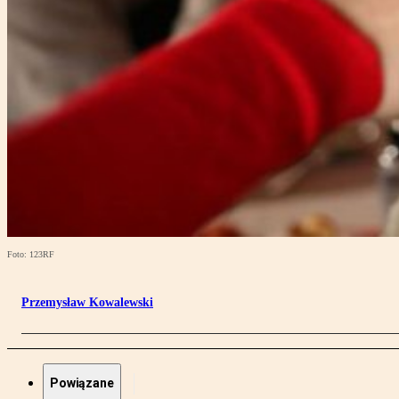
Foto: 123RF
Przemysław Kowalewski
Powiązane