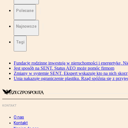
Polecane
Najnowsze
Tagi
Fundacje rodzinne inwestują w nieruchomości i energetykę. Ni
Jest sposób na SENT. Status AEO może pomóc firmom
Zmiany w systemie SENT. Ekspert wskazuje kto na nich skorzys
Unia nakazuje ograniczenie plastiku. Rząd spóźnia się z przyj
KONTAKT
O nas
Kontakt