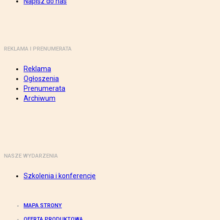
Napisz do nas
REKLAMA I PRENUMERATA
Reklama
Ogłoszenia
Prenumerata
Archiwum
NASZE WYDARZENIA
Szkolenia i konferencje
MAPA STRONY
OFERTA PRODUKTOWA