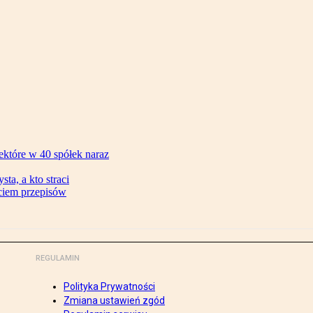
ektóre w 40 spółek naraz
ta, a kto straci
ęciem przepisów
REGULAMIN
Polityka Prywatności
Zmiana ustawień zgód