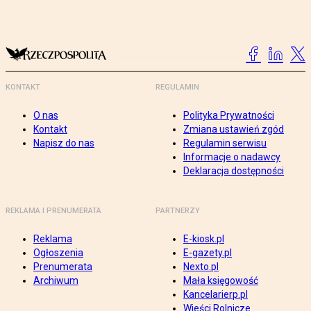
KONTAKT
REGULAMIN
O nas
Polityka Prywatności
Kontakt
Zmiana ustawień zgód
Napisz do nas
Regulamin serwisu
Informacje o nadawcy
Deklaracja dostępności
REKLAMA I PRENUMERATA
PARTNERZY
Reklama
E-kiosk.pl
Ogłoszenia
E-gazety.pl
Prenumerata
Nexto.pl
Archiwum
Mała księgowość
Kancelarierp.pl
Wieści Rolnicze