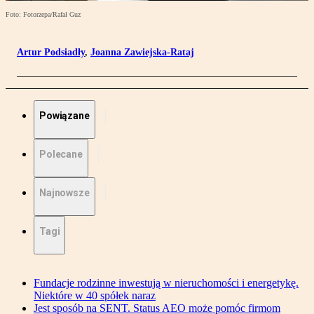
Foto: Fotorzepa/Rafał Guz
Artur Podsiadły
,
Joanna Zawiejska-Rataj
Powiązane
Polecane
Najnowsze
Tagi
Fundacje rodzinne inwestują w nieruchomości i energetykę.
Niektóre w 40 spółek naraz
Jest sposób na SENT. Status AEO może pomóc firmom