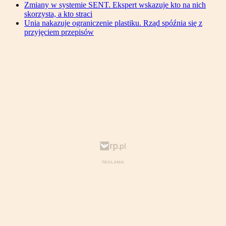
Zmiany w systemie SENT. Ekspert wskazuje kto na nich
skorzysta, a kto straci
Unia nakazuje ograniczenie plastiku. Rząd spóźnia się z
przyjęciem przepisów