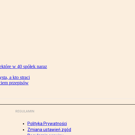
ektóre w 40 spółek naraz
ta, a kto straci
ęciem przepisów
REGULAMIN
Polityka Prywatności
Zmiana ustawień zgód