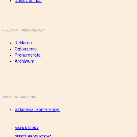
Napisz do nas
REKLAMA I PRENUMERATA
Reklama
Ogłoszenia
Prenumerata
Archiwum
NASZE WYDARZENIA
Szkolenia i konferencje
MAPA STRONY
OFERTA PRODUKTOWA