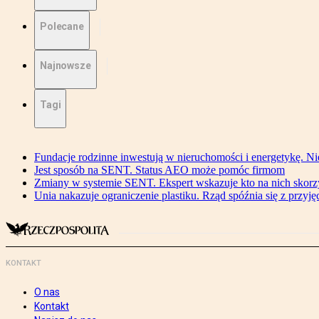
Polecane
Najnowsze
Tagi
Fundacje rodzinne inwestują w nieruchomości i energetykę. Ni
Jest sposób na SENT. Status AEO może pomóc firmom
Zmiany w systemie SENT. Ekspert wskazuje kto na nich skorzys
Unia nakazuje ograniczenie plastiku. Rząd spóźnia się z przyj
KONTAKT
O nas
Kontakt