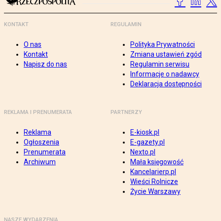
KONTAKT
REGULAMIN
O nas
Polityka Prywatności
Kontakt
Zmiana ustawień zgód
Napisz do nas
Regulamin serwisu
Informacje o nadawcy
Deklaracja dostępności
REKLAMA I PRENUMERATA
PARTNERZY
Reklama
E-kiosk.pl
Ogłoszenia
E-gazety.pl
Prenumerata
Nexto.pl
Archiwum
Mała księgowość
Kancelarierp.pl
Wieści Rolnicze
Życie Warszawy
NASZE WYDARZENIA