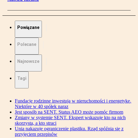
Powiązane
Polecane
Najnowsze
Tagi
Fundacje rodzinne inwestują w nieruchomości i energetykę.
Niektóre w 40 spółek naraz
Jest sposób na SENT. Status AEO może pomóc firmom
Zmiany w systemie SENT. Ekspert wskazuje kto na nich
skorzysta, a kto straci
Unia nakazuje ograniczenie plastiku. Rząd spóźnia się z
przyjęciem przepisów