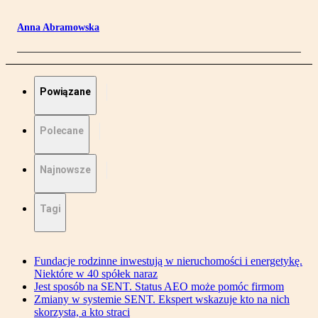
Anna Abramowska
Powiązane
Polecane
Najnowsze
Tagi
Fundacje rodzinne inwestują w nieruchomości i energetykę.
Niektóre w 40 spółek naraz
Jest sposób na SENT. Status AEO może pomóc firmom
Zmiany w systemie SENT. Ekspert wskazuje kto na nich
skorzysta, a kto straci