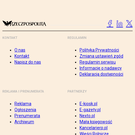
KONTAKT
REGULAMIN
O nas
Polityka Prywatności
Kontakt
Zmiana ustawień zgód
Napisz do nas
Regulamin serwisu
Informacje o nadawcy
Deklaracja dostępności
REKLAMA I PRENUMERATA
PARTNERZY
Reklama
E-kiosk.pl
Ogłoszenia
E-gazety.pl
Prenumerata
Nexto.pl
Archiwum
Mała księgowość
Kancelarierp.pl
Wieści Rolnicze