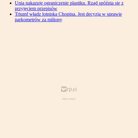
Unia nakazuje ograniczenie plastiku. Rząd spóźnia się z
przyjęciem przepisów
Triumf władz lotniska Chopina. Jest decyzja w sprawie
parkometrów za miliony