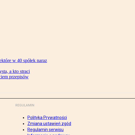
ektóre w 40 spółek naraz
ta, a kto straci
ęciem przepisów
REGULAMIN
Polityka Prywatności
Zmiana ustawień zgód
Regulamin serwisu