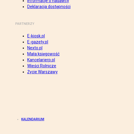
Informacje o nadawcy
Deklaracja dostępności
PARTNERZY
E-kiosk.pl
E-gazety.pl
Nexto.pl
Mała księgowość
Kancelarierp.pl
Wieści Rolnicze
Życie Warszawy
KALENDARIUM