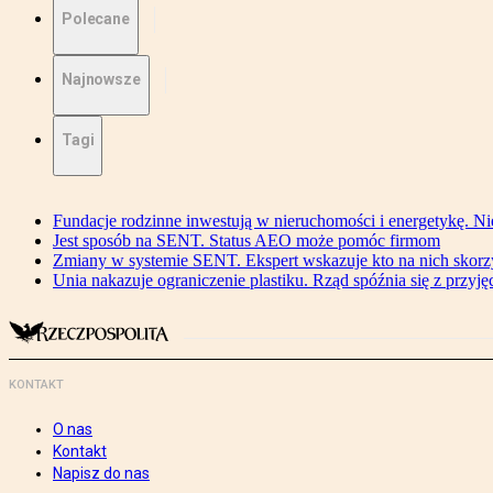
Polecane
Najnowsze
Tagi
Fundacje rodzinne inwestują w nieruchomości i energetykę. Ni
Jest sposób na SENT. Status AEO może pomóc firmom
Zmiany w systemie SENT. Ekspert wskazuje kto na nich skorzys
Unia nakazuje ograniczenie plastiku. Rząd spóźnia się z przyj
KONTAKT
O nas
Kontakt
Napisz do nas