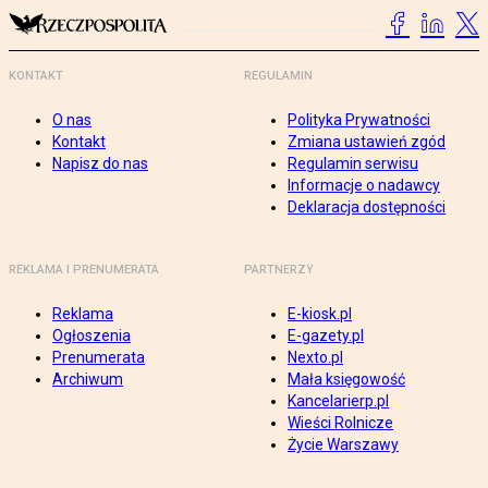
KONTAKT
REGULAMIN
O nas
Polityka Prywatności
Kontakt
Zmiana ustawień zgód
Napisz do nas
Regulamin serwisu
Informacje o nadawcy
Deklaracja dostępności
REKLAMA I PRENUMERATA
PARTNERZY
Reklama
E-kiosk.pl
Ogłoszenia
E-gazety.pl
Prenumerata
Nexto.pl
Archiwum
Mała księgowość
Kancelarierp.pl
Wieści Rolnicze
Życie Warszawy