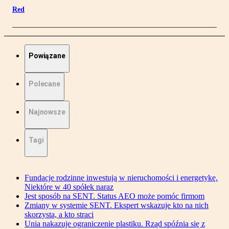
Red
Powiązane
Polecane
Najnowsze
Tagi
Fundacje rodzinne inwestują w nieruchomości i energetykę.
Niektóre w 40 spółek naraz
Jest sposób na SENT. Status AEO może pomóc firmom
Zmiany w systemie SENT. Ekspert wskazuje kto na nich
skorzysta, a kto straci
Unia nakazuje ograniczenie plastiku. Rząd spóźnia się z