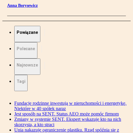
Anna Borysewicz
Powiązane
Polecane
Najnowsze
Tagi
Fundacje rodzinne inwestują w nieruchomości i energetykę.
Niektóre w 40 spółek naraz
Jest sposób na SENT. Status AEO może pomóc firmom
Zmiany w systemie SENT. Ekspert wskazuje kto na nich
skorzysta, a kto straci
Unia nakazuje ograniczenie plastiku. Rząd spóźnia się z