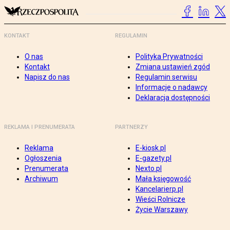
KONTAKT
REGULAMIN
O nas
Polityka Prywatności
Kontakt
Zmiana ustawień zgód
Napisz do nas
Regulamin serwisu
Informacje o nadawcy
Deklaracja dostępności
REKLAMA I PRENUMERATA
PARTNERZY
Reklama
E-kiosk.pl
Ogłoszenia
E-gazety.pl
Prenumerata
Nexto.pl
Archiwum
Mała księgowość
Kancelarierp.pl
Wieści Rolnicze
Życie Warszawy