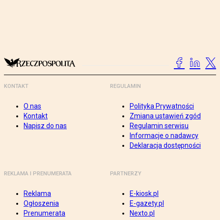
KONTAKT
REGULAMIN
O nas
Polityka Prywatności
Kontakt
Zmiana ustawień zgód
Napisz do nas
Regulamin serwisu
Informacje o nadawcy
Deklaracja dostępności
REKLAMA I PRENUMERATA
PARTNERZY
Reklama
E-kiosk.pl
Ogłoszenia
E-gazety.pl
Prenumerata
Nexto.pl