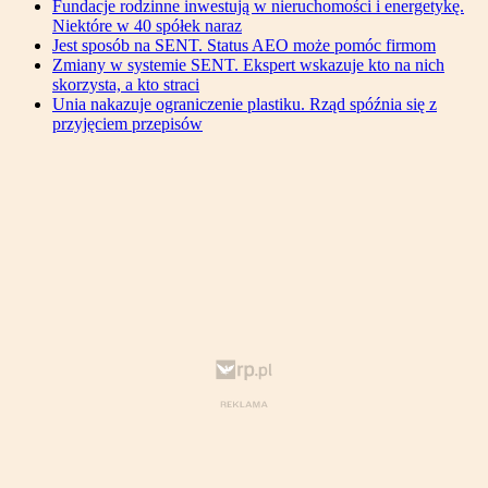
Fundacje rodzinne inwestują w nieruchomości i energetykę.
Niektóre w 40 spółek naraz
Jest sposób na SENT. Status AEO może pomóc firmom
Zmiany w systemie SENT. Ekspert wskazuje kto na nich
skorzysta, a kto straci
Unia nakazuje ograniczenie plastiku. Rząd spóźnia się z
przyjęciem przepisów