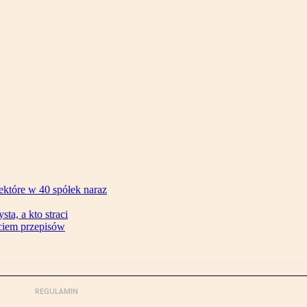
ektóre w 40 spółek naraz
ta, a kto straci
ęciem przepisów
REGULAMIN