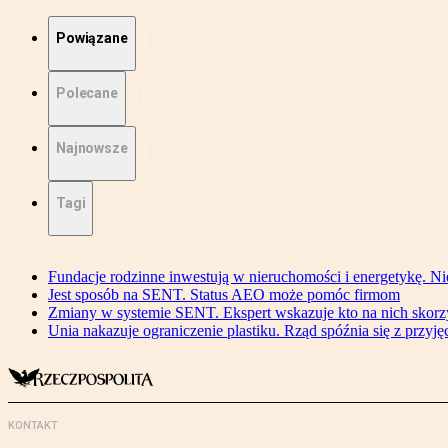
Powiązane
Polecane
Najnowsze
Tagi
Fundacje rodzinne inwestują w nieruchomości i energetykę. Ni
Jest sposób na SENT. Status AEO może pomóc firmom
Zmiany w systemie SENT. Ekspert wskazuje kto na nich skorzys
Unia nakazuje ograniczenie plastiku. Rząd spóźnia się z przyj
KONTAKT