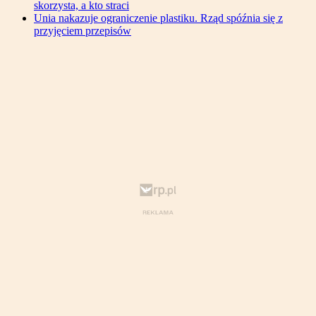
skorzysta, a kto straci
Unia nakazuje ograniczenie plastiku. Rząd spóźnia się z
przyjęciem przepisów