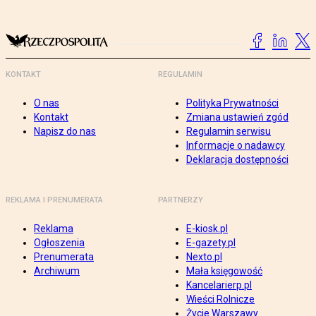
KONTAKT
REGULAMIN
O nas
Polityka Prywatności
Kontakt
Zmiana ustawień zgód
Napisz do nas
Regulamin serwisu
Informacje o nadawcy
Deklaracja dostępności
REKLAMA I PRENUMERATA
PARTNERZY
Reklama
E-kiosk.pl
Ogłoszenia
E-gazety.pl
Prenumerata
Nexto.pl
Archiwum
Mała księgowość
Kancelarierp.pl
Wieści Rolnicze
Życie Warszawy