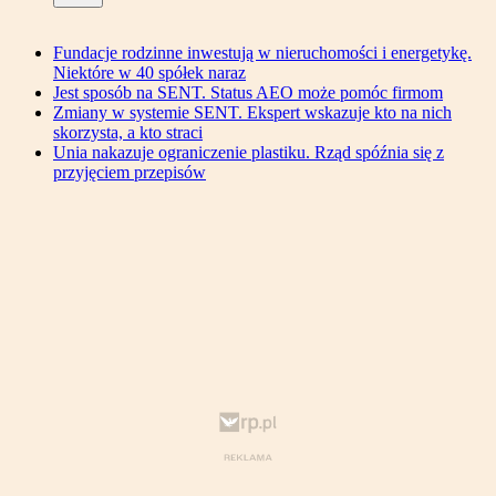
Fundacje rodzinne inwestują w nieruchomości i energetykę.
Niektóre w 40 spółek naraz
Jest sposób na SENT. Status AEO może pomóc firmom
Zmiany w systemie SENT. Ekspert wskazuje kto na nich
skorzysta, a kto straci
Unia nakazuje ograniczenie plastiku. Rząd spóźnia się z
przyjęciem przepisów