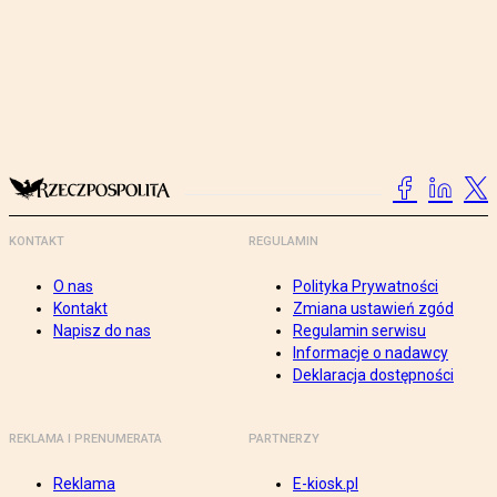
KONTAKT
REGULAMIN
O nas
Polityka Prywatności
Kontakt
Zmiana ustawień zgód
Napisz do nas
Regulamin serwisu
Informacje o nadawcy
Deklaracja dostępności
REKLAMA I PRENUMERATA
PARTNERZY
Reklama
E-kiosk.pl