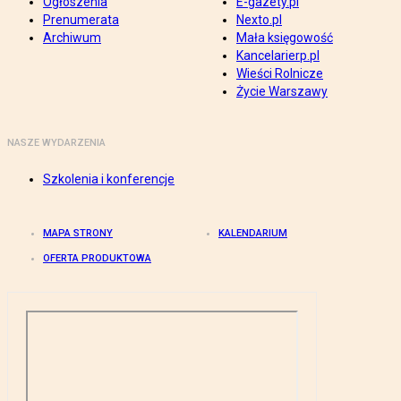
Ogłoszenia
E-gazety.pl
Prenumerata
Nexto.pl
Archiwum
Mała księgowość
Kancelarierp.pl
Wieści Rolnicze
Życie Warszawy
NASZE WYDARZENIA
Szkolenia i konferencje
MAPA STRONY
KALENDARIUM
OFERTA PRODUKTOWA