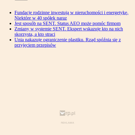
Fundacje rodzinne inwestują w nieruchomości i energetykę.
Niektóre w 40 spółek naraz
Jest sposób na SENT. Status AEO może pomóc firmom
Zmiany w systemie SENT. Ekspert wskazuje kto na nich
skorzysta, a kto straci
Unia nakazuje ograniczenie plastiku. Rząd spóźnia się z
przyjęciem przepisów