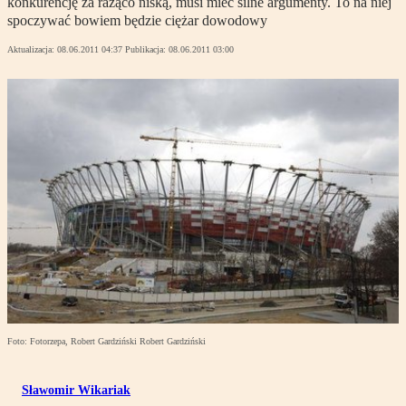
konkurencję za rażąco niską, musi mieć silne argumenty. To na niej
spoczywać bowiem będzie ciężar dowodowy
Aktualizacja:
08.06.2011 04:37
Publikacja:
08.06.2011 03:00
Foto: Fotorzepa, Robert Gardziński Robert Gardziński
Sławomir Wikariak