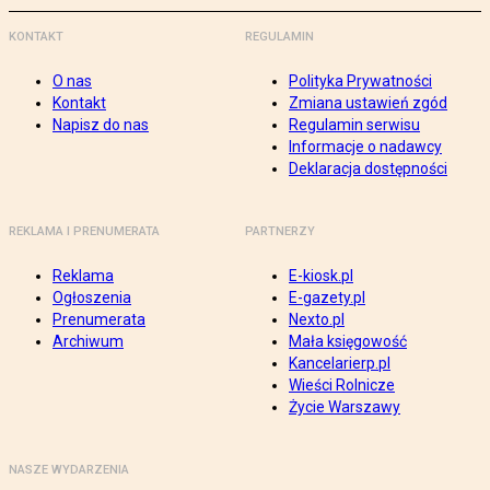
KONTAKT
REGULAMIN
O nas
Polityka Prywatności
Kontakt
Zmiana ustawień zgód
Napisz do nas
Regulamin serwisu
Informacje o nadawcy
Deklaracja dostępności
REKLAMA I PRENUMERATA
PARTNERZY
Reklama
E-kiosk.pl
Ogłoszenia
E-gazety.pl
Prenumerata
Nexto.pl
Archiwum
Mała księgowość
Kancelarierp.pl
Wieści Rolnicze
Życie Warszawy
NASZE WYDARZENIA