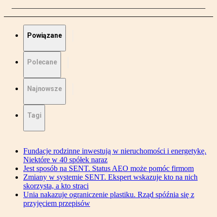
Powiązane
Polecane
Najnowsze
Tagi
Fundacje rodzinne inwestują w nieruchomości i energetykę.
Niektóre w 40 spółek naraz
Jest sposób na SENT. Status AEO może pomóc firmom
Zmiany w systemie SENT. Ekspert wskazuje kto na nich
skorzysta, a kto straci
Unia nakazuje ograniczenie plastiku. Rząd spóźnia się z
przyjęciem przepisów