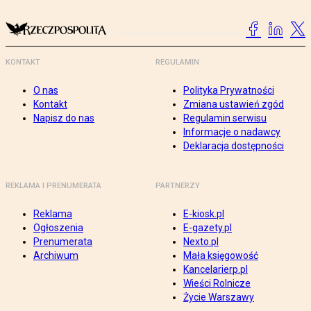
KONTAKT
REGULAMIN
O nas
Polityka Prywatności
Kontakt
Zmiana ustawień zgód
Napisz do nas
Regulamin serwisu
Informacje o nadawcy
Deklaracja dostępności
REKLAMA I PRENUMERATA
PARTNERZY
Reklama
E-kiosk.pl
Ogłoszenia
E-gazety.pl
Prenumerata
Nexto.pl
Archiwum
Mała księgowość
Kancelarierp.pl
Wieści Rolnicze
Życie Warszawy