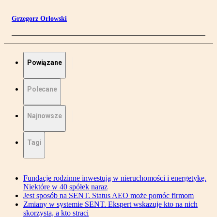
Grzegorz Orłowski
Powiązane
Polecane
Najnowsze
Tagi
Fundacje rodzinne inwestują w nieruchomości i energetykę.
Niektóre w 40 spółek naraz
Jest sposób na SENT. Status AEO może pomóc firmom
Zmiany w systemie SENT. Ekspert wskazuje kto na nich
skorzysta, a kto straci