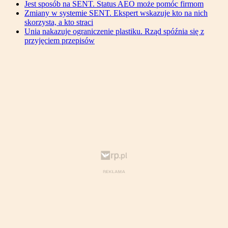
Jest sposób na SENT. Status AEO może pomóc firmom
Zmiany w systemie SENT. Ekspert wskazuje kto na nich
skorzysta, a kto straci
Unia nakazuje ograniczenie plastiku. Rząd spóźnia się z
przyjęciem przepisów