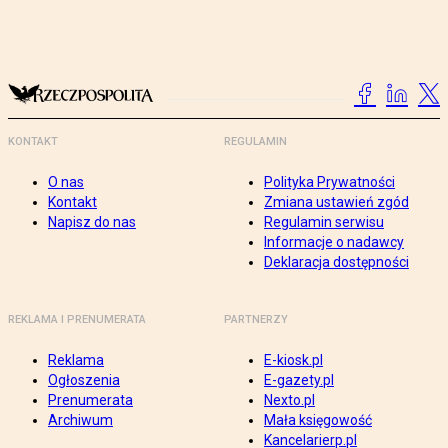
KONTAKT
REGULAMIN
O nas
Polityka Prywatności
Kontakt
Zmiana ustawień zgód
Napisz do nas
Regulamin serwisu
Informacje o nadawcy
Deklaracja dostępności
REKLAMA I PRENUMERATA
PARTNERZY
Reklama
E-kiosk.pl
Ogłoszenia
E-gazety.pl
Prenumerata
Nexto.pl
Archiwum
Mała księgowość
Kancelarierp.pl