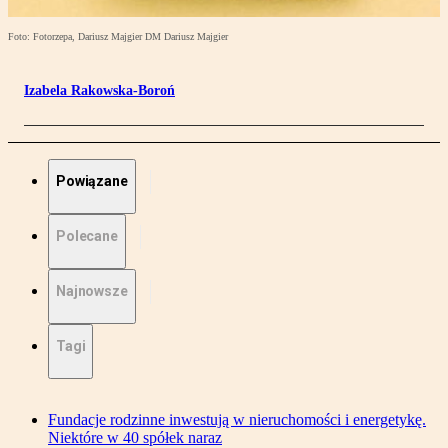
Foto: Fotorzepa, Dariusz Majgier DM Dariusz Majgier
Izabela Rakowska-Boroń
Powiązane
Polecane
Najnowsze
Tagi
Fundacje rodzinne inwestują w nieruchomości i energetykę.
Niektóre w 40 spółek naraz