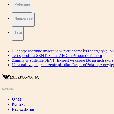
Polecane
Najnowsze
Tagi
Fundacje rodzinne inwestują w nieruchomości i energetykę. Ni
Jest sposób na SENT. Status AEO może pomóc firmom
Zmiany w systemie SENT. Ekspert wskazuje kto na nich skorzys
Unia nakazuje ograniczenie plastiku. Rząd spóźnia się z przyj
KONTAKT
O nas
Kontakt
Napisz do nas