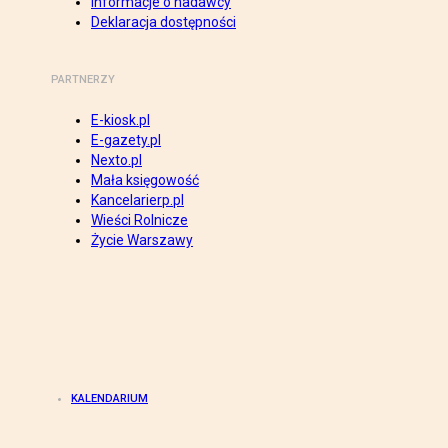
Informacje o nadawcy
Deklaracja dostępności
PARTNERZY
E-kiosk.pl
E-gazety.pl
Nexto.pl
Mała księgowość
Kancelarierp.pl
Wieści Rolnicze
Życie Warszawy
KALENDARIUM