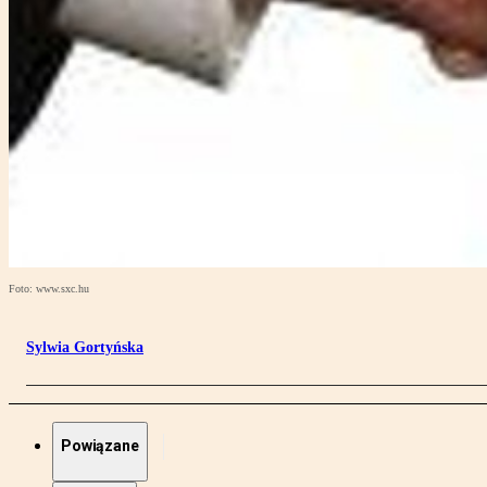
Foto: www.sxc.hu
Sylwia Gortyńska
Powiązane