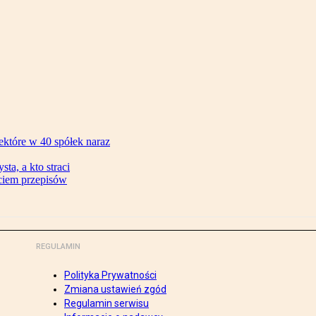
ektóre w 40 spółek naraz
ta, a kto straci
ęciem przepisów
REGULAMIN
Polityka Prywatności
Zmiana ustawień zgód
Regulamin serwisu