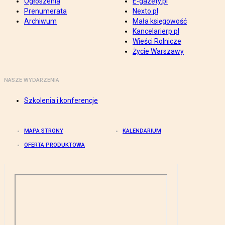
Ogłoszenia
E-gazety.pl
Prenumerata
Nexto.pl
Archiwum
Mała księgowość
Kancelarierp.pl
Wieści Rolnicze
Życie Warszawy
NASZE WYDARZENIA
Szkolenia i konferencje
MAPA STRONY
KALENDARIUM
OFERTA PRODUKTOWA