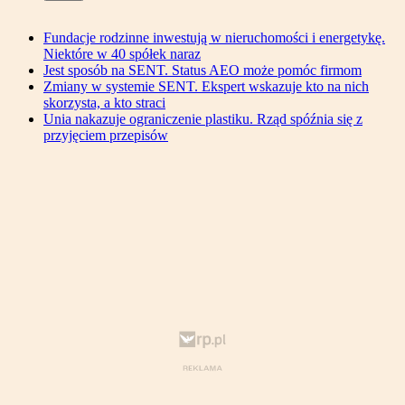
Fundacje rodzinne inwestują w nieruchomości i energetykę.
Niektóre w 40 spółek naraz
Jest sposób na SENT. Status AEO może pomóc firmom
Zmiany w systemie SENT. Ekspert wskazuje kto na nich
skorzysta, a kto straci
Unia nakazuje ograniczenie plastiku. Rząd spóźnia się z
przyjęciem przepisów