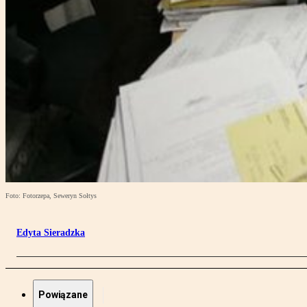
Foto: Fotorzepa, Seweryn Sołtys
Edyta Sieradzka
Powiązane