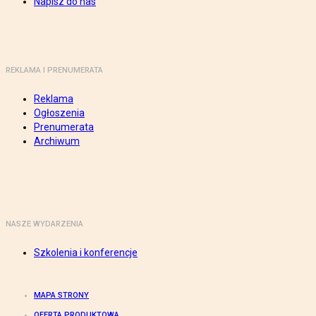
Napisz do nas
REKLAMA I PRENUMERATA
Reklama
Ogłoszenia
Prenumerata
Archiwum
NASZE WYDARZENIA
Szkolenia i konferencje
MAPA STRONY
OFERTA PRODUKTOWA