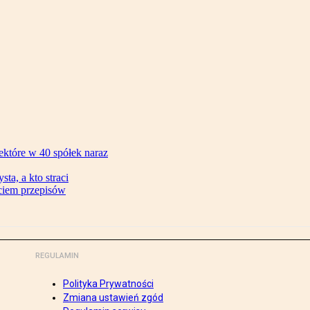
ektóre w 40 spółek naraz
ta, a kto straci
ęciem przepisów
REGULAMIN
Polityka Prywatności
Zmiana ustawień zgód