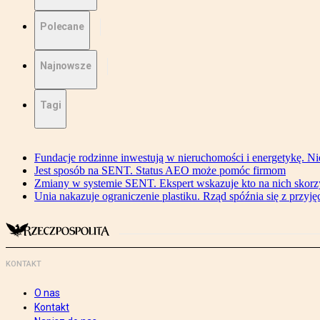
Polecane
Najnowsze
Tagi
Fundacje rodzinne inwestują w nieruchomości i energetykę. Ni
Jest sposób na SENT. Status AEO może pomóc firmom
Zmiany w systemie SENT. Ekspert wskazuje kto na nich skorzys
Unia nakazuje ograniczenie plastiku. Rząd spóźnia się z przyj
KONTAKT
O nas
Kontakt