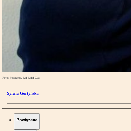
Foto: Fotorzepa, Raf Rafał Guz
Sylwia Gortyńska
Powiązane