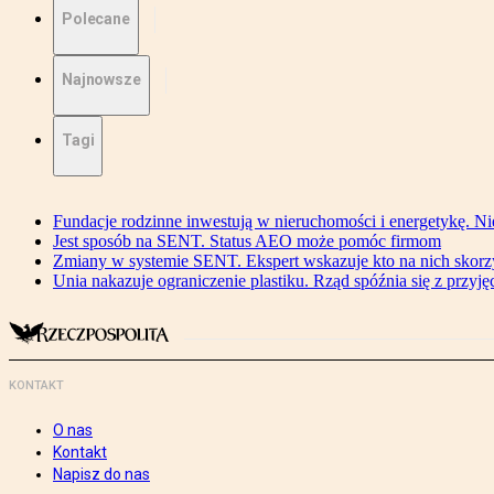
Polecane
Najnowsze
Tagi
Fundacje rodzinne inwestują w nieruchomości i energetykę. Ni
Jest sposób na SENT. Status AEO może pomóc firmom
Zmiany w systemie SENT. Ekspert wskazuje kto na nich skorzys
Unia nakazuje ograniczenie plastiku. Rząd spóźnia się z przyj
KONTAKT
O nas
Kontakt
Napisz do nas