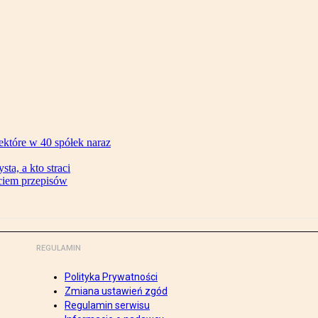
ektóre w 40 spółek naraz
ta, a kto straci
ęciem przepisów
REGULAMIN
Polityka Prywatności
Zmiana ustawień zgód
Regulamin serwisu