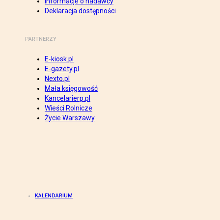
Informacje o nadawcy
Deklaracja dostępności
PARTNERZY
E-kiosk.pl
E-gazety.pl
Nexto.pl
Mała księgowość
Kancelarierp.pl
Wieści Rolnicze
Życie Warszawy
KALENDARIUM