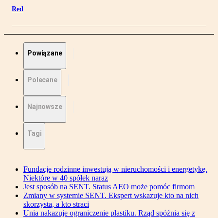
Red
Powiązane
Polecane
Najnowsze
Tagi
Fundacje rodzinne inwestują w nieruchomości i energetykę.
Niektóre w 40 spółek naraz
Jest sposób na SENT. Status AEO może pomóc firmom
Zmiany w systemie SENT. Ekspert wskazuje kto na nich
skorzysta, a kto straci
Unia nakazuje ograniczenie plastiku. Rząd spóźnia się z