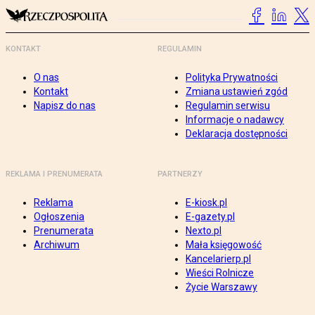
KONTAKT
REGULAMIN
O nas
Polityka Prywatności
Kontakt
Zmiana ustawień zgód
Napisz do nas
Regulamin serwisu
Informacje o nadawcy
Deklaracja dostępności
REKLAMA I PRENUMERATA
PARTNERZY
Reklama
E-kiosk.pl
Ogłoszenia
E-gazety.pl
Prenumerata
Nexto.pl
Archiwum
Mała księgowość
Kancelarierp.pl
Wieści Rolnicze
Życie Warszawy