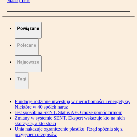
Maciej Telec
Powiązane
Polecane
Najnowsze
Tagi
Fundacje rodzinne inwestują w nieruchomości i energetykę.
Niektóre w 40 spółek naraz
Jest sposób na SENT. Status AEO może pomóc firmom
Zmiany w systemie SENT. Ekspert wskazuje kto na nich
skorzysta, a kto straci
Unia nakazuje ograniczenie plastiku. Rząd spóźnia się z
przyjęciem przepisów