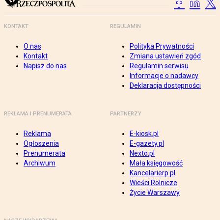
KONTAKT
REGULAMIN
O nas
Polityka Prywatności
Kontakt
Zmiana ustawień zgód
Napisz do nas
Regulamin serwisu
Informacje o nadawcy
Deklaracja dostępności
REKLAMA I PRENUMERATA
PARTNERZY
Reklama
E-kiosk.pl
Ogłoszenia
E-gazety.pl
Prenumerata
Nexto.pl
Archiwum
Mała księgowość
Kancelarierp.pl
Wieści Rolnicze
Życie Warszawy