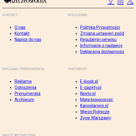
KONTAKT
REGULAMIN
O nas
Polityka Prywatności
Kontakt
Zmiana ustawień zgód
Napisz do nas
Regulamin serwisu
Informacje o nadawcy
Deklaracja dostępności
REKLAMA I PRENUMERATA
PARTNERZY
Reklama
E-kiosk.pl
Ogłoszenia
E-gazety.pl
Prenumerata
Nexto.pl
Archiwum
Mała księgowość
Kancelarierp.pl
Wieści Rolnicze
Życie Warszawy
NASZE WYDARZENIA