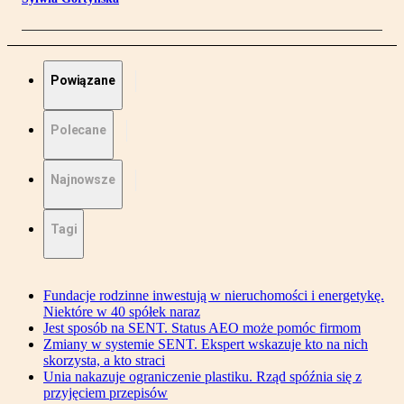
Powiązane
Polecane
Najnowsze
Tagi
Fundacje rodzinne inwestują w nieruchomości i energetykę.
Niektóre w 40 spółek naraz
Jest sposób na SENT. Status AEO może pomóc firmom
Zmiany w systemie SENT. Ekspert wskazuje kto na nich
skorzysta, a kto straci
Unia nakazuje ograniczenie plastiku. Rząd spóźnia się z
przyjęciem przepisów