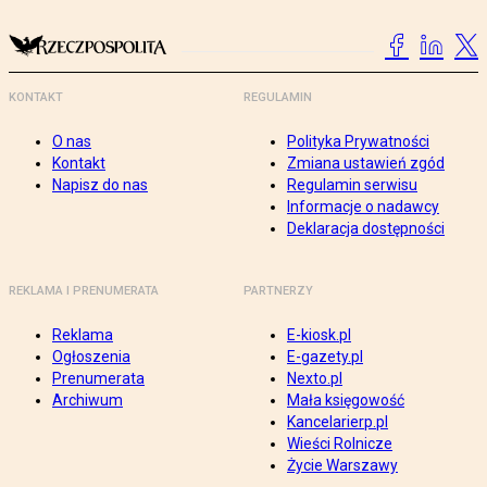
KONTAKT
REGULAMIN
O nas
Polityka Prywatności
Kontakt
Zmiana ustawień zgód
Napisz do nas
Regulamin serwisu
Informacje o nadawcy
Deklaracja dostępności
REKLAMA I PRENUMERATA
PARTNERZY
Reklama
E-kiosk.pl
Ogłoszenia
E-gazety.pl
Prenumerata
Nexto.pl
Archiwum
Mała księgowość
Kancelarierp.pl
Wieści Rolnicze
Życie Warszawy