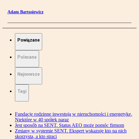
Adam Bartosiewicz
Powiązane
Polecane
Najnowsze
Tagi
Fundacje rodzinne inwestują w nieruchomości i energetykę.
Niektóre w 40 spółek naraz
Jest sposób na SENT. Status AEO może pomóc firmom
Zmiany w systemie SENT. Ekspert wskazuje kto na nich
skorzysta, a kto straci