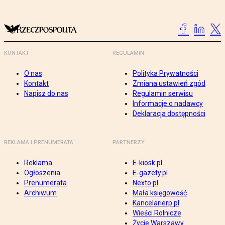
KONTAKT
REGULAMIN
O nas
Polityka Prywatności
Kontakt
Zmiana ustawień zgód
Napisz do nas
Regulamin serwisu
Informacje o nadawcy
Deklaracja dostępności
REKLAMA I PRENUMERATA
PARTNERZY
Reklama
E-kiosk.pl
Ogłoszenia
E-gazety.pl
Prenumerata
Nexto.pl
Archiwum
Mała księgowość
Kancelarierp.pl
Wieści Rolnicze
Życie Warszawy