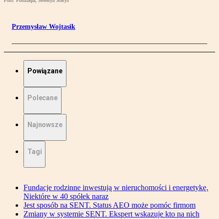
Foto: Fotorzepa, Seweryn Sołtys
Przemysław Wojtasik
Powiązane
Polecane
Najnowsze
Tagi
Fundacje rodzinne inwestują w nieruchomości i energetykę.
Niektóre w 40 spółek naraz
Jest sposób na SENT. Status AEO może pomóc firmom
Zmiany w systemie SENT. Ekspert wskazuje kto na nich