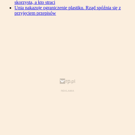
skorzysta, a kto straci
Unia nakazuje ograniczenie plastiku. Rząd spóźnia się z
przyjęciem przepisów