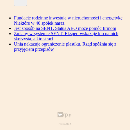
Fundacje rodzinne inwestują w nieruchomości i energetykę.
Niektóre w 40 spółek naraz
Jest sposób na SENT. Status AEO może pomóc firmom
Zmiany w systemie SENT. Ekspert wskazuje kto na nich
skorzysta, a kto straci
Unia nakazuje ograniczenie plastiku. Rząd spóźnia się z
przyjęciem przepisów