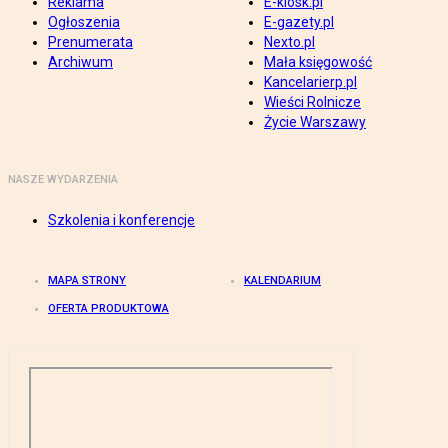
Reklama
E-kiosk.pl
Ogłoszenia
E-gazety.pl
Prenumerata
Nexto.pl
Archiwum
Mała księgowość
Kancelarierp.pl
Wieści Rolnicze
Życie Warszawy
NASZE WYDARZENIA
Szkolenia i konferencje
MAPA STRONY
KALENDARIUM
OFERTA PRODUKTOWA