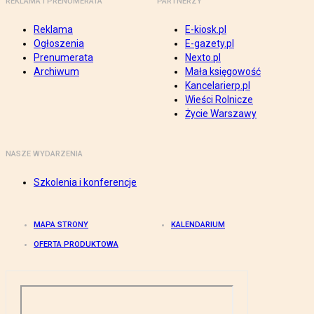
REKLAMA I PRENUMERATA
PARTNERZY
Reklama
E-kiosk.pl
Ogłoszenia
E-gazety.pl
Prenumerata
Nexto.pl
Archiwum
Mała księgowość
Kancelarierp.pl
Wieści Rolnicze
Życie Warszawy
NASZE WYDARZENIA
Szkolenia i konferencje
MAPA STRONY
KALENDARIUM
OFERTA PRODUKTOWA