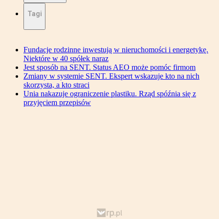
Tagi
Fundacje rodzinne inwestują w nieruchomości i energetykę.
Niektóre w 40 spółek naraz
Jest sposób na SENT. Status AEO może pomóc firmom
Zmiany w systemie SENT. Ekspert wskazuje kto na nich
skorzysta, a kto straci
Unia nakazuje ograniczenie plastiku. Rząd spóźnia się z
przyjęciem przepisów