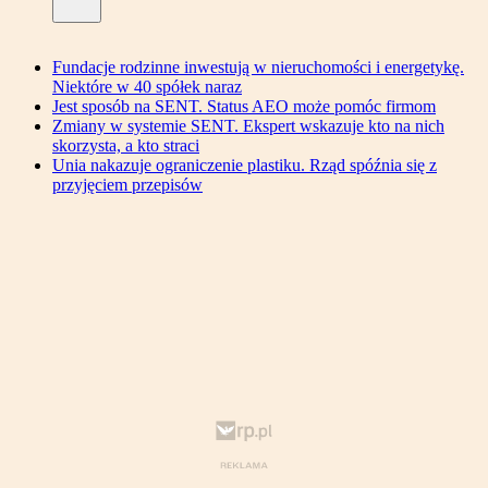
Fundacje rodzinne inwestują w nieruchomości i energetykę.
Niektóre w 40 spółek naraz
Jest sposób na SENT. Status AEO może pomóc firmom
Zmiany w systemie SENT. Ekspert wskazuje kto na nich
skorzysta, a kto straci
Unia nakazuje ograniczenie plastiku. Rząd spóźnia się z
przyjęciem przepisów