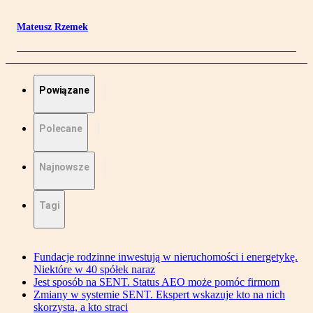
Mateusz Rzemek
Powiązane
Polecane
Najnowsze
Tagi
Fundacje rodzinne inwestują w nieruchomości i energetykę.
Niektóre w 40 spółek naraz
Jest sposób na SENT. Status AEO może pomóc firmom
Zmiany w systemie SENT. Ekspert wskazuje kto na nich
skorzysta, a kto straci