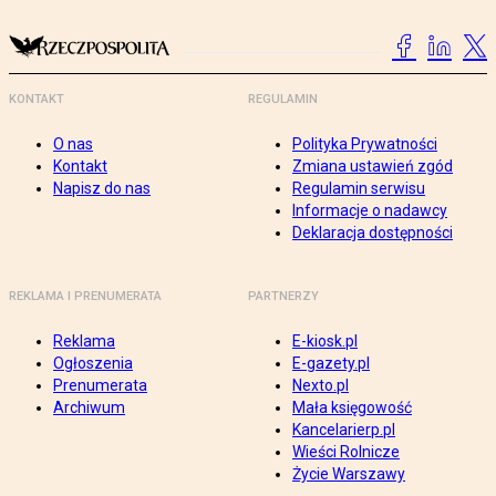
KONTAKT
REGULAMIN
O nas
Polityka Prywatności
Kontakt
Zmiana ustawień zgód
Napisz do nas
Regulamin serwisu
Informacje o nadawcy
Deklaracja dostępności
REKLAMA I PRENUMERATA
PARTNERZY
Reklama
E-kiosk.pl
Ogłoszenia
E-gazety.pl
Prenumerata
Nexto.pl
Archiwum
Mała księgowość
Kancelarierp.pl
Wieści Rolnicze
Życie Warszawy