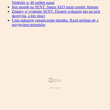
Niektóre w 40 spółek naraz
Jest sposób na SENT. Status AEO może pomóc firmom
Zmiany w systemie SENT. Ekspert wskazuje kto na nich
skorzysta, a kto straci
Unia nakazuje ograniczenie plastiku. Rząd spóźnia się z
przyjęciem przepisów