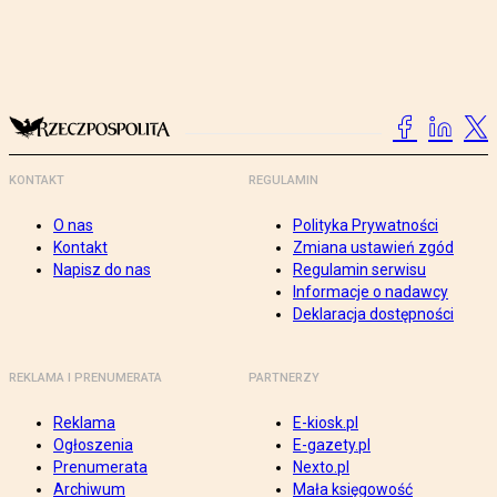
KONTAKT
REGULAMIN
O nas
Polityka Prywatności
Kontakt
Zmiana ustawień zgód
Napisz do nas
Regulamin serwisu
Informacje o nadawcy
Deklaracja dostępności
REKLAMA I PRENUMERATA
PARTNERZY
Reklama
E-kiosk.pl
Ogłoszenia
E-gazety.pl
Prenumerata
Nexto.pl
Archiwum
Mała księgowość