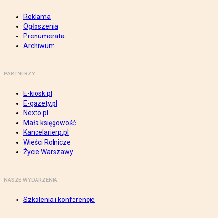
Reklama
Ogłoszenia
Prenumerata
Archiwum
PARTNERZY
E-kiosk.pl
E-gazety.pl
Nexto.pl
Mała księgowość
Kancelarierp.pl
Wieści Rolnicze
Życie Warszawy
NASZE WYDARZENIA
Szkolenia i konferencje