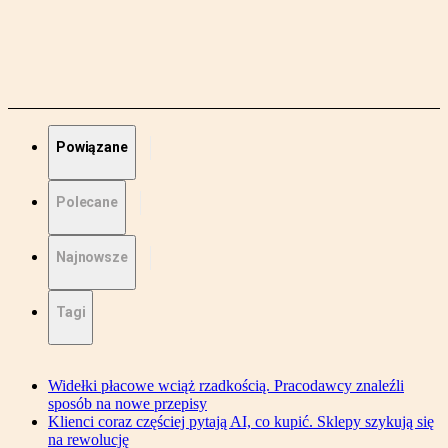
Powiązane
Polecane
Najnowsze
Tagi
Widełki płacowe wciąż rzadkością. Pracodawcy znaleźli
sposób na nowe przepisy
Klienci coraz częściej pytają AI, co kupić. Sklepy szykują się
na rewolucję