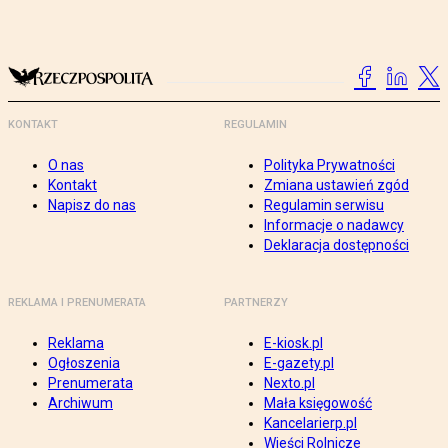
KONTAKT
REGULAMIN
O nas
Polityka Prywatności
Kontakt
Zmiana ustawień zgód
Napisz do nas
Regulamin serwisu
Informacje o nadawcy
Deklaracja dostępności
REKLAMA I PRENUMERATA
PARTNERZY
Reklama
E-kiosk.pl
Ogłoszenia
E-gazety.pl
Prenumerata
Nexto.pl
Archiwum
Mała księgowość
Kancelarierp.pl
Wieści Rolnicze