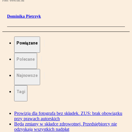
Foto: www.sxc.hu
Dominika Pietrzyk
Powiązane
Polecane
Najnowsze
Tagi
Prowizja dla fotografa bez składek. ZUS: brak obowiązku
przy prawach autorskich
Będą zmiany w składce zdrowotnej. Przedsiębiorcy nie
odzyskają wszystkich nadpłat