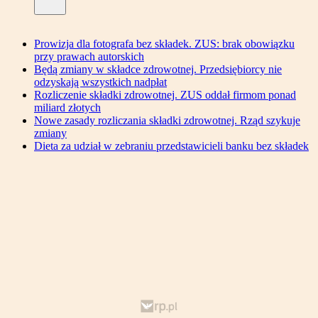
Prowizja dla fotografa bez składek. ZUS: brak obowiązku
przy prawach autorskich
Będą zmiany w składce zdrowotnej. Przedsiębiorcy nie
odzyskają wszystkich nadpłat
Rozliczenie składki zdrowotnej. ZUS oddał firmom ponad
miliard złotych
Nowe zasady rozliczania składki zdrowotnej. Rząd szykuje
zmiany
Dieta za udział w zebraniu przedstawicieli banku bez składek