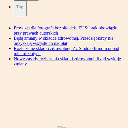
Tagi
Prowizja dla fotografa bez składek. ZUS: brak obowiązku
przy prawach autorskich
Będą zmiany w składce zdrowotnej. Przedsiębiorcy nie
odzyskają wszystkich nadpłat
Rozliczenie składki zdrowotnej. ZUS oddał firmom ponad
miliard złotych
Nowe zasady rozliczania składki zdrowotnej. Rząd szykuje
zmiany