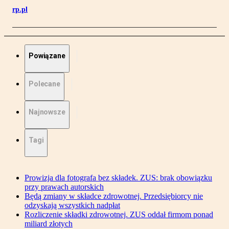
rp.pl
Powiązane
Polecane
Najnowsze
Tagi
Prowizja dla fotografa bez składek. ZUS: brak obowiązku
przy prawach autorskich
Będą zmiany w składce zdrowotnej. Przedsiębiorcy nie
odzyskają wszystkich nadpłat
Rozliczenie składki zdrowotnej. ZUS oddał firmom ponad
miliard złotych