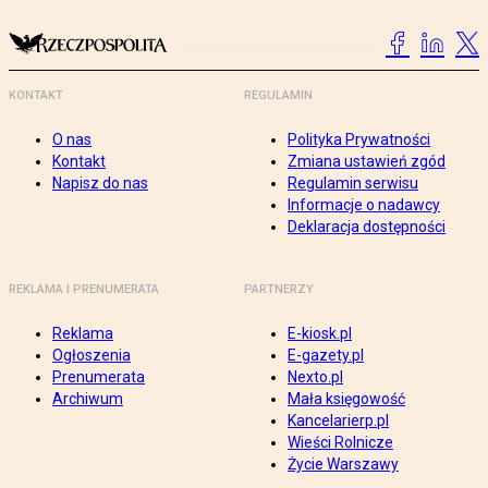
KONTAKT
REGULAMIN
O nas
Polityka Prywatności
Kontakt
Zmiana ustawień zgód
Napisz do nas
Regulamin serwisu
Informacje o nadawcy
Deklaracja dostępności
REKLAMA I PRENUMERATA
PARTNERZY
Reklama
E-kiosk.pl
Ogłoszenia
E-gazety.pl
Prenumerata
Nexto.pl
Archiwum
Mała księgowość
Kancelarierp.pl
Wieści Rolnicze
Życie Warszawy