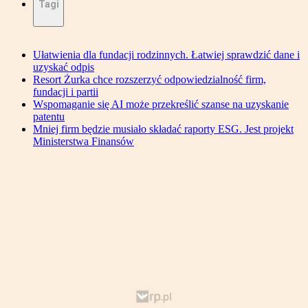
Tagi
Ułatwienia dla fundacji rodzinnych. Łatwiej sprawdzić dane i
uzyskać odpis
Resort Żurka chce rozszerzyć odpowiedzialność firm,
fundacji i partii
Wspomaganie się AI może przekreślić szanse na uzyskanie
patentu
Mniej firm będzie musiało składać raporty ESG. Jest projekt
Ministerstwa Finansów