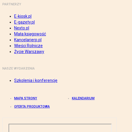
PARTNERZY
E-kiosk.pl
E-gazety.pl
Nexto.pl
Mała księgowość
Kancelarierp.pl
Wieści Rolnicze
Życie Warszawy
NASZE WYDARZENIA
Szkolenia i konferencje
MAPA STRONY
KALENDARIUM
OFERTA PRODUKTOWA