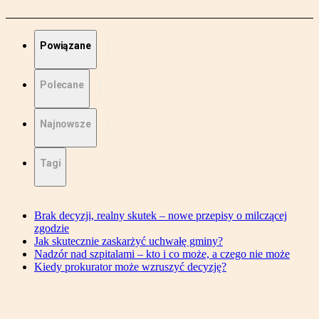
Powiązane
Polecane
Najnowsze
Tagi
Brak decyzji, realny skutek – nowe przepisy o milczącej
zgodzie
Jak skutecznie zaskarżyć uchwałę gminy?
Nadzór nad szpitalami – kto i co może, a czego nie może
Kiedy prokurator może wzruszyć decyzję?